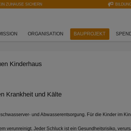
EIN ZUHAUSE SICHERN
BILDUN
MISSION
ORGANISATION
BAUPROJEKT
SPEN
uen Kinderhaus
en Krankheit und Kälte
r Frischwasserver- und Abwasserentsorgung. Für die Kinder im K
rem verunreinigt. Jeder Schluck ist ein Gesundheitsrisiko, veru