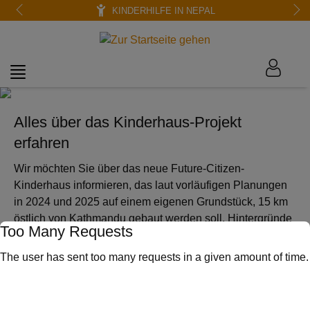
KINDERHILFE IN NEPAL
Alles über das Kinderhaus-Projekt
erfahren
Wir möchten Sie über das neue Future-Citizen-
Kinderhaus informieren, das laut vorläufigen Planungen
in 2024 und 2025 auf einem eigenen Grundstück, 15 km
östlich von Kathmandu gebaut werden soll. Hintergründe
Too Many Requests
zum Kinderhaus, Bauprojekt, Baufortschritte – lesen Sie
hier in den kommenden Monaten alles, was Sie über den
The user has sent too many requests in a given amount of time.
Neubau des Future-Citizen-Kinderhauses erfahren
möchten.
Wir stellen Ihnen stets neue Informationen zur Verfügung