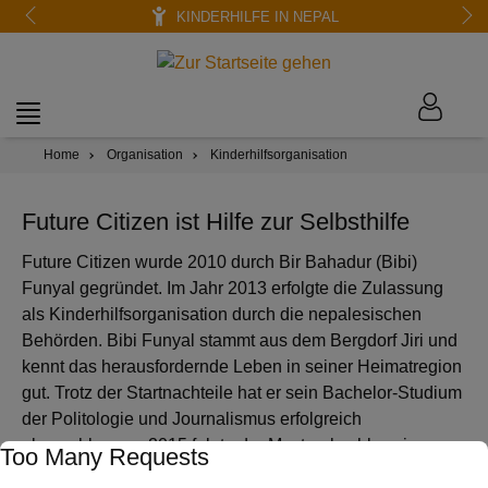
KINDERHILFE IN NEPAL
Home
Organisation
Kinderhilfsorganisation
Future Citizen ist Hilfe zur Selbsthilfe
Future Citizen wurde 2010 durch Bir Bahadur (Bibi)
Funyal gegründet. Im Jahr 2013 erfolgte die Zulassung
als Kinderhilfsorganisation durch die nepalesischen
Behörden. Bibi Funyal stammt aus dem Bergdorf Jiri und
kennt das herausfordernde Leben in seiner Heimatregion
gut. Trotz der Startnachteile hat er sein Bachelor-Studium
der Politologie und Journalismus erfolgreich
abgeschlossen. 2015 folgte der Masterabschluss in
Too Many Requests
Englischer Literatur.