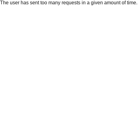
The user has sent too many requests in a given amount of time.
Bibi Funyal, Gründer und Leiter von Future Citizen Nepal
Aktuell arbeitet Bibi Funyal als Bergführer, Journalist und
Fotograf. Sein Lebenswerk ist es, die
Kinderhilfsorganisation Future Citizen aufzubauen, die er
bis heute leitet. Die Aufbauphase hat er zu einem Großteil
mit Eigenmitteln finanziert. Sein Ziel: Kindern aus Jiri den
Zugang zu Bildung sicherstellen, damit sie sich langfristig
selbst helfen und zukünftigen Heranwachsenden
ebenfalls ein besseres Leben ermöglichen. So soll ein
Zyklus der „Hilfe zur Selbsthilfe“ entstehen.
Um mehr über Bibi Funyal zu erfahren, schauen Sie jetzt
sein
Interview als Video
.