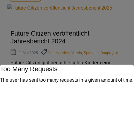
Future Citizen veröffentlicht
Jahresbericht 2024
11. Mai 2025
Jahresbericht
,
Verein
,
Spenden
,
Bauprojekt
Future Citizen gibt benachteiligten Kindern eine
Too Many Requests
bessere Zukunft – Bildung ist der Schlüssel
hierzu. Unterstützen Sie unsere Schützlinge, ihre
The user has sent too many requests in a given amount of time.
beruflichen Träume zu verwirklichen. Jede
Förderung hilft!
Mehr lesen